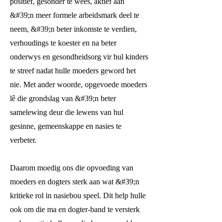
positief, gesonder te wees, aktief aan
&#39;n meer formele arbeidsmark deel te
neem, &#39;n beter inkomste te verdien,
verhoudings te koester en na beter
onderwys en gesondheidsorg vir hul kinders
te streef nadat hulle moeders geword het
nie. Met ander woorde, opgevoede moeders
lê die grondslag van &#39;n beter
samelewing deur die lewens van hul
gesinne, gemeenskappe en nasies te
verbeter.
Daarom moedig ons die opvoeding van
moeders en dogters sterk aan wat &#39;n
kritieke rol in nasiebou speel. Dit help hulle
ook om die ma en dogter-band te versterk