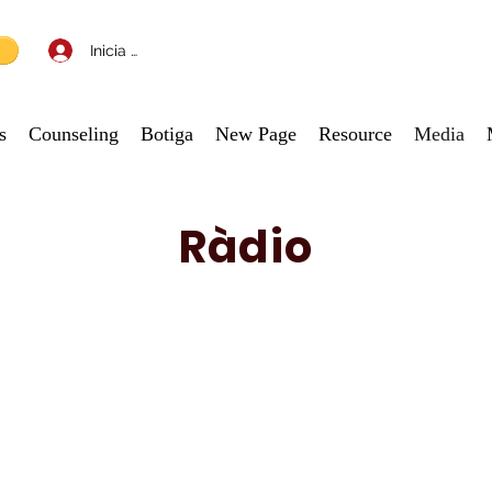
Inicia la sessió
s
Counseling
Botiga
New Page
Resource
Media
Ràdio