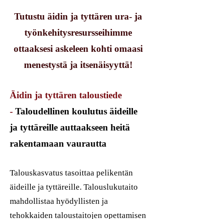
Tutustu äidin ja tyttären ura- ja
työnkehitysresursseihimme
ottaaksesi askeleen kohti omaasi
menestystä ja itsenäisyyttä!
Äidin ja tyttären taloustiede
-
Taloudellinen koulutus äideille
ja tyttäreille auttaakseen heitä
rakentamaan vaurautta
Talouskasvatus tasoittaa pelikentän
äideille ja tyttäreille. Talouslukutaito
mahdollistaa hyödyllisten ja
tehokkaiden taloustaitojen opettamisen