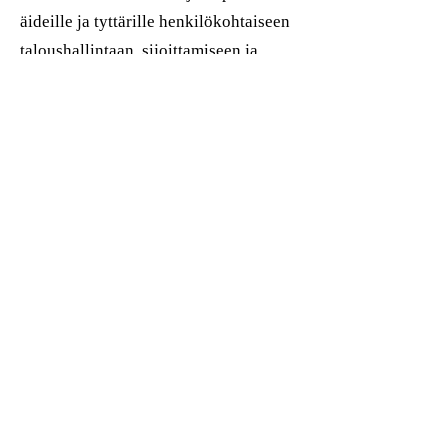
äideille ja tyttärille henkilökohtaiseen
taloushallintaan, sijoittamiseen ja
budjetointiin. Tämä luo perustan
sinulle rakentaa positiivinen suhde
rahojesi kanssa ja kuinka voit sijoittaa
ne oikeaan suuntaan vaurauden
rakentamiseksi. Se on myös
mahdollisuus opettaa taloushallintoa
tyttärillesi, jotka voivat sitten hoitaa
talouttaan
tehokkaasti.
Miksi äidit ja tyttäret tarvitsevat
talouskasvatusta?