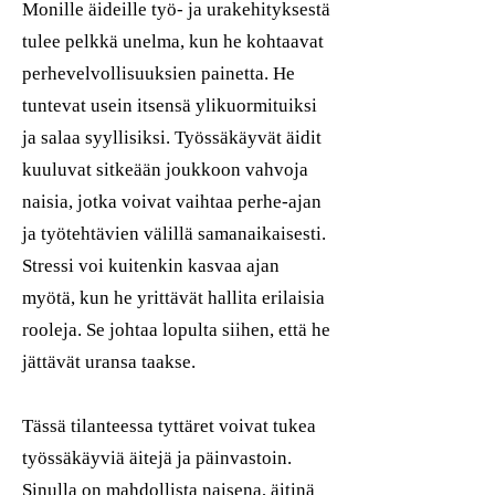
Monille äideille työ- ja urakehityksestä
tulee pelkkä unelma, kun he kohtaavat
perhevelvollisuuksien painetta. He
tuntevat usein itsensä ylikuormituiksi
ja salaa syyllisiksi. Työssäkäyvät äidit
kuuluvat sitkeään joukkoon vahvoja
naisia, jotka voivat vaihtaa perhe-ajan
ja työtehtävien välillä samanaikaisesti.
Stressi voi kuitenkin kasvaa ajan
myötä, kun he yrittävät hallita erilaisia
rooleja. Se johtaa lopulta siihen, että he
jättävät uransa taakse.
Tässä tilanteessa tyttäret voivat tukea
työssäkäyviä äitejä ja päinvastoin.
Sinulla on mahdollista naisena, äitinä