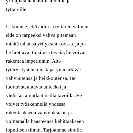
yrittäjiksi haluaville äideille ja
tyttäreille.
Uskomme, että äidin ja tyttären välinen
side on tarpeeksi vahva pitämään
minkä tahansa yrityksen koossa, ja jos
he luottavat toisiinsa täysin, he voivat
rakentaa imperiumin. Äiti-
tytäryritysten omistajat ymmärtävät
vahvuutensa ja heikkoutensa. He
luottavat, antavat anteeksi ja
yhdistää ainutlaatuisilla tavoilla. He
voivat työskennellä yhdessä
rakentaakseen vahvuuksiaan ja
voittamalla haasteensa kehittääkseen
lopullisen tiimin. Tarjoamme sinulle