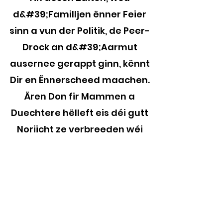
d&#39;Familljen ënner Feier
sinn a vun der Politik, de Peer-
Drock an d&#39;Aarmut
ausernee gerappt ginn, kënnt
Dir en Ënnerscheed maachen.
Ären Don fir Mammen a
Duechtere hëlleft eis déi gutt
Noriicht ze verbreeden wéi
staark Bezéiungen a Familljen
d&#39;Liewe kënne
veränneren. Betruecht w.e.g.
haut ze spenden!
Spenden