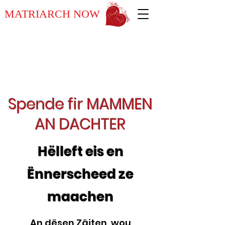
MATRIARCH NOW
Spende fir MAMMEN
AN DACHTER
Hëlleft eis en
Ënnerscheed ze
maachen
An dësen Zäiten, wou