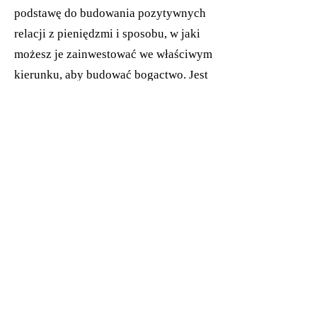
podstawę do budowania pozytywnych
relacji z pieniędzmi i sposobu, w jaki
możesz je zainwestować we właściwym
kierunku, aby budować bogactwo. Jest
to również okazja do nauczenia swoich
córek zarządzania finansami, które
następnie będą mogły zarządzać
swoimi finansami
wydajnie.
Dlaczego matki i córki potrzebują
edukacji finansowej?
Ważne jest, aby zacząć jak
najwcześniej, ponieważ edukacja