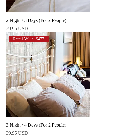
2 Night / 3 Days (For 2 People)
Ár
29,95 USD
Retail Value: $477!
3 Night / 4 Days (For 2 People)
Ár
39,95 USD