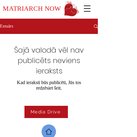
MATRIARCH NOW
Emuārs
Šajā valodā vēl nav
publicēts neviens
ieraksts
Kad ieraksti būs publicēti, Jūs tos
redzēsiet šeit.
Media Drive