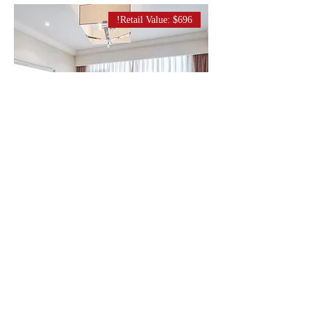
Retail Value: $696!
4 Nights / 5 Days (For 2 People)
السعر